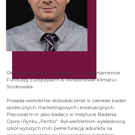
Główny specjalisty ds. ewaluacji w Departamencie
Funduszy Europejskich w Ministerstwie Klimatu i
Środowiska.
Posiada wieloletnie doświadczenie w zakresie badań
społecznych, marketingowych i ewaluacyjnych.
Pracował m.in. jako badacz w Instytucie Badania
Opinii i Rynku „Pentor”. Był wieloletnim wykładowcą
szkół wyższych m.in. pełnił funkcję adiunkta na