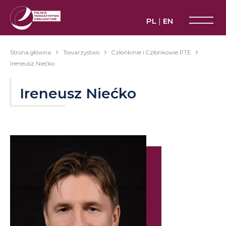
Przejdź
do
PL
|
EN
treści
Strona główna
Towarzystwo
Członkinie i Członkowie PTE
Ireneusz Niećko
Ścieżka
nawigacyjna
Ireneusz Niećko