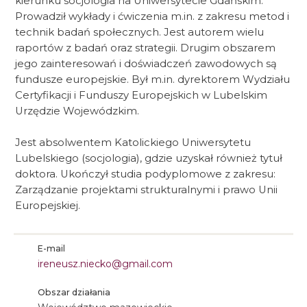
kierunku socjologia na Uniwersytecie Gdańskim.
Prowadził wykłady i ćwiczenia m.in. z zakresu metod i
technik badań społecznych. Jest autorem wielu
raportów z badań oraz strategii. Drugim obszarem
jego zainteresowań i doświadczeń zawodowych są
fundusze europejskie. Był m.in. dyrektorem Wydziału
Certyfikacji i Funduszy Europejskich w Lubelskim
Urzędzie Wojewódzkim.
Jest absolwentem Katolickiego Uniwersytetu
Lubelskiego (socjologia), gdzie uzyskał również tytuł
doktora. Ukończył studia podyplomowe z zakresu:
Zarządzanie projektami strukturalnymi i prawo Unii
Europejskiej.
E-mail
ireneusz.niecko@gmail.com
Obszar działania