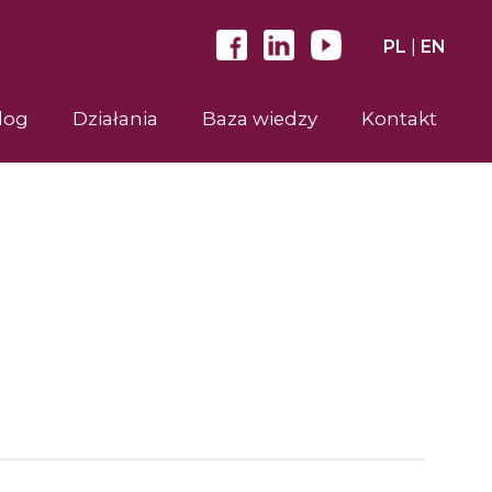
PL
|
EN
log
Działania
Baza wiedzy
Kontakt