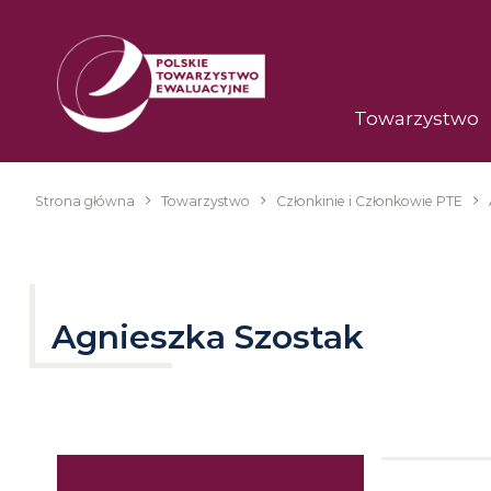
Przejdź
do
treści
Towarzystwo
Strona główna
Towarzystwo
Członkinie i Członkowie PTE
Ścieżka
nawigacyjna
Agnieszka Szostak